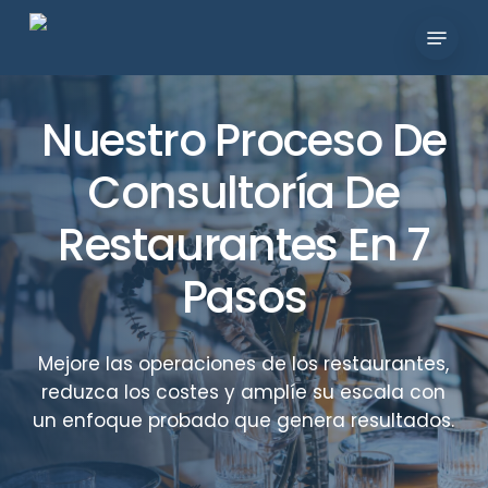
Ir
Menú
al
Cerra
contenido
Menú
principal
Nuestro Proceso De
Consultoría De
Restaurantes En 7
Pasos
Mejore las operaciones de los restaurantes,
reduzca los costes y amplíe su escala con
un enfoque probado que genera resultados.